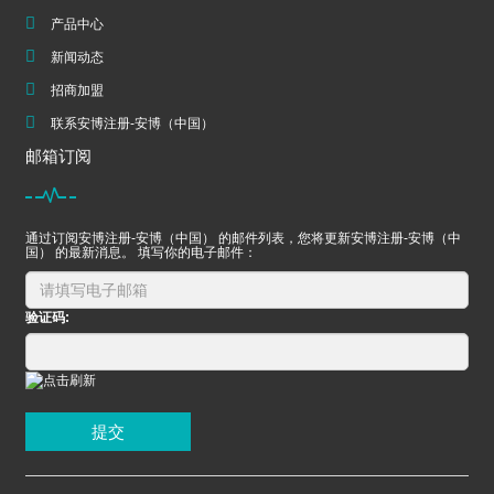
产品中心
新闻动态
招商加盟
联系安博注册-安博（中国）
邮箱订阅
通过订阅安博注册-安博（中国） 的邮件列表，您将更新安博注册-安博（中
国） 的最新消息。 填写你的电子邮件：
验证码:
提交