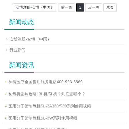
安博注册-安博（中国）
前一页
1
后一页
尾页
新闻动态
安博注册-安博（中国）
行业新闻
新闻资讯
神鹿医疗全国售后服务电话400-993-6860
制氧机选购攻略| 3L机/5L机？到底选哪个？
医用分子筛制氧机SL-3A330/530系列使用视频
医用分子筛制氧机SL-3W系列使用视频