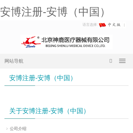
安博注册-安博（中国）
语言选择:
网站导航
Toggl
navig
安博注册-安博（中国）
关于安博注册-安博（中国）
公司介绍