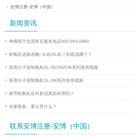
安博注册-安博（中国）
新闻资讯
神鹿医疗全国售后服务电话400-993-6860
制氧机选购攻略| 3L机/5L机？到底选哪个？
医用分子筛制氧机SL-3A330/530系列使用视频
医用分子筛制氧机SL-3W系列使用视频
家用制氧机应对新冠真的有用吗？
在家吸氧，要注意什么？
联系安博注册-安博（中国）