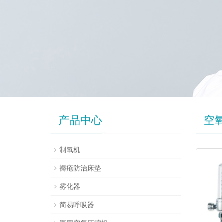
产品中心
空
制氧机
褥疮防治床垫
雾化器
简易呼吸器