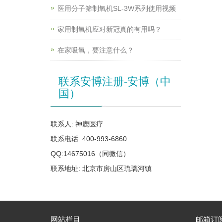
医用分子筛制氧机SL-3W系列使用视频
家用制氧机应对新冠真的有用吗？
在家吸氧，要注意什么？
联系安博注册-安博（中
国）
联系人: 神鹿医疗
联系电话: 400-993-6860
QQ:14675016（同微信）
联系地址: 北京市房山区琉璃河镇
网站栏目
邮箱订