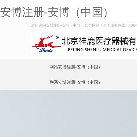
安博注册-安博（中国）
欢迎访问安博注册-安博（中国） 官方网站！全国服务热线：400-99
网站安博注册-安博（中国）
联系安博注册-安博（中国）