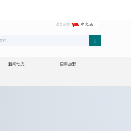
语言选择:
新闻动态
招商加盟